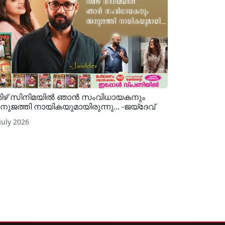
ിഴ് സിനിമയില്‍ ഞാന്‍ സംവിധായകനും
ുജത്തി നായികയുമായിരുന്നു... -ജയ്ദേവ്
July 2026