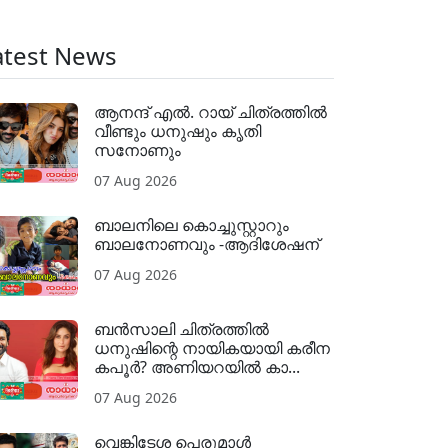
atest News
ആനന്ദ് എൽ. റായ് ചിത്രത്തിൽ
വീണ്ടും ധനുഷും കൃതി
സനോണും
07 Aug 2026
ബാലനിലെ കൊച്ചുസ്റ്റാറും
ബാലനോണവും -ആദിശേഷന്
07 Aug 2026
ബൻസാലി ചിത്രത്തിൽ
ധനുഷിന്റെ നായികയായി കരീന
കപൂർ? അണിയറയിൽ കാ...
07 Aug 2026
വെങ്കിടേശ പെരുമാൾ