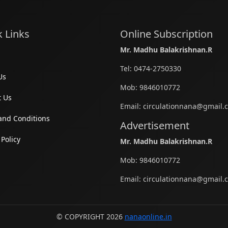
 Links
Online Subscription
Mr. Madhu Balakrishnan.R
Tel:
0474-2750330
Us
Mob:
9846010772
t Us
Email:
circulationnana@gmail.
and Conditions
Advertisement
 Policy
Mr. Madhu Balakrishnan.R
Mob:
9846010772
Email:
circulationnana@gmail.
© COPYRIGHT 2026
nanaonline.in