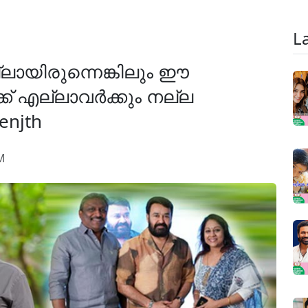
L
്ലായിരുന്നെങ്കിലും ഈ
്ക് എല്ലാവര്‍ക്കും നല്ല
enjth
M