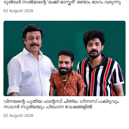
ദുൽഖർ സൽമാന്റെ 'ലക്കി ഭാസ്കർ' രണ്ടാം ഭാഗം വരുന്നു
02 August 2026
വിനയന്റെ പുതിയ ഫാന്റസി ചിത്രം: ഗിന്നസ് പക്രുവും
സാഗർ സൂര്യയും പ്രധാന വേഷങ്ങളിൽ
02 August 2026