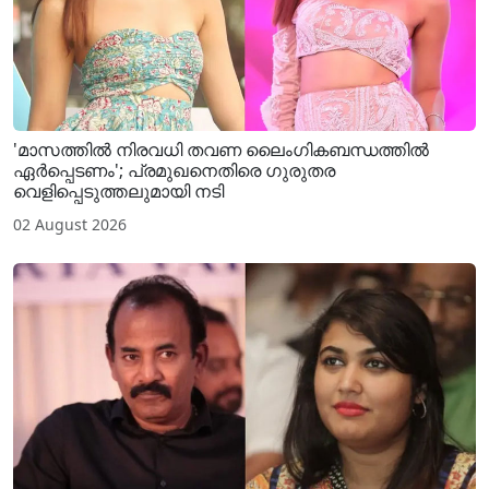
'മാസത്തിൽ നിരവധി തവണ ലൈം​ഗികബന്ധത്തിൽ
ഏർപ്പെടണം'; പ്രമുഖനെതിരെ ​ഗുരുതര
വെളിപ്പെടുത്തലുമായി നടി
02 August 2026