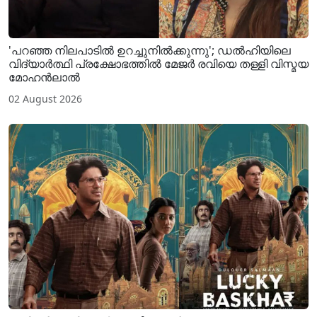
'പറഞ്ഞ നിലപാടിൽ ഉറച്ചുനിൽക്കുന്നു'; ഡൽഹിയിലെ
വിദ്യാർത്ഥി പ്രക്ഷോഭത്തിൽ മേജർ രവിയെ തള്ളി വിസ്മയ
മോഹൻലാൽ
02 August 2026