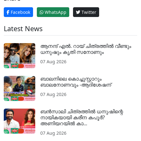
Facebook
WhatsApp
Twitter
Latest News
ആനന്ദ് എൽ. റായ് ചിത്രത്തിൽ വീണ്ടും
ധനുഷും കൃതി സനോണും
07 Aug 2026
ബാലനിലെ കൊച്ചുസ്റ്റാറും
ബാലനോണവും -ആദിശേഷന്
07 Aug 2026
ബൻസാലി ചിത്രത്തിൽ ധനുഷിന്റെ
നായികയായി കരീന കപൂർ?
അണിയറയിൽ കാ...
07 Aug 2026