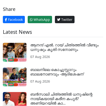
Share
Facebook
WhatsApp
Twitter
Latest News
ആനന്ദ് എൽ. റായ് ചിത്രത്തിൽ വീണ്ടും
ധനുഷും കൃതി സനോണും
07 Aug 2026
ബാലനിലെ കൊച്ചുസ്റ്റാറും
ബാലനോണവും -ആദിശേഷന്
07 Aug 2026
ബൻസാലി ചിത്രത്തിൽ ധനുഷിന്റെ
നായികയായി കരീന കപൂർ?
അണിയറയിൽ കാ...