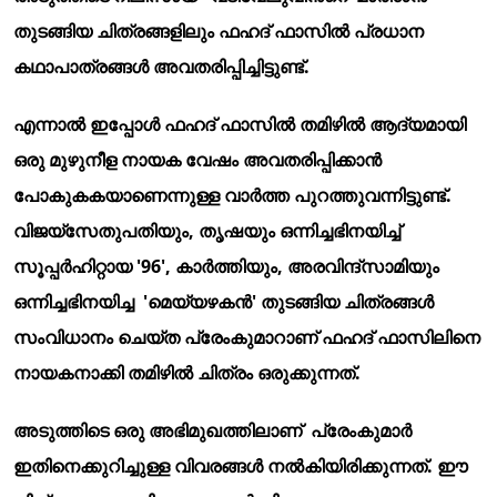
തുടങ്ങിയ ചിത്രങ്ങളിലും ഫഹദ് ഫാസിൽ പ്രധാന
കഥാപാത്രങ്ങൾ അവതരിപ്പിച്ചിട്ടുണ്ട്.
എന്നാൽ ഇപ്പോൾ ഫഹദ് ഫാസിൽ തമിഴിൽ ആദ്യമായി
ഒരു മുഴുനീള നായക വേഷം അവതരിപ്പിക്കാൻ
പോകുകകയാണെന്നുള്ള വാർത്ത പുറത്തുവന്നിട്ടുണ്ട്.
വിജയ്‌സേതുപതിയും, തൃഷയും ഒന്നിച്ചഭിനയിച്ച്
സൂപ്പർഹിറ്റായ '96', കാർത്തിയും, അരവിന്ദ്‌സാമിയും
ഒന്നിച്ചഭിനയിച്ച 'മെയ്യഴകൻ' തുടങ്ങിയ ചിത്രങ്ങൾ
സംവിധാനം ചെയ്ത പ്രേംകുമാറാണ് ഫഹദ് ഫാസിലിനെ
നായകനാക്കി തമിഴിൽ ചിത്രം ഒരുക്കുന്നത്.
അടുത്തിടെ ഒരു അഭിമുഖത്തിലാണ് പ്രേംകുമാർ
ഇതിനെക്കുറിച്ചുള്ള വിവരങ്ങൾ നൽകിയിരിക്കുന്നത്. ഈ