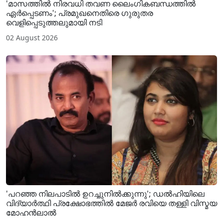
'മാസത്തിൽ നിരവധി തവണ ലൈം​ഗികബന്ധത്തിൽ
ഏർപ്പെടണം'; പ്രമുഖനെതിരെ ​ഗുരുതര
വെളിപ്പെടുത്തലുമായി നടി
02 August 2026
'പറഞ്ഞ നിലപാടിൽ ഉറച്ചുനിൽക്കുന്നു'; ഡൽഹിയിലെ
വിദ്യാർത്ഥി പ്രക്ഷോഭത്തിൽ മേജർ രവിയെ തള്ളി വിസ്മയ
മോഹൻലാൽ