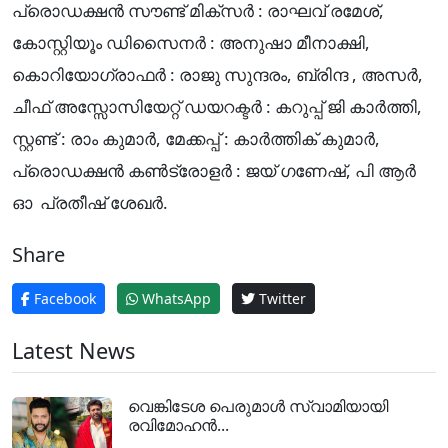
പ്രൊഡക്ഷൻ സൗണ്ട് മിക്സർ : രാഘവ് രമേശ്,
കോസ്റ്റിയൂം ഡിസൈനർ : അനുഷാ മീനാക്ഷി,
കൊറിയോഗ്രാഫർ : രാജു സുന്ദരം, ബ്രിന്ദ , അസർ,
ചീഫ് അസ്സോസിയേറ്റ് ഡയറക്ടർ : കറുപ്പ് ജി കാർത്തി,
സ്റ്റണ്ട് : രാം കുമാർ, മേക്കപ്പ് : കാർത്തിക് കുമാർ,
പ്രൊഡക്ഷൻ കൺട്രോളർ : ജയ് ഗണേഷ്, പി ആർ
ഓ പ്രതീഷ് ശേഖർ.
Share
Facebook
WhatsApp
Twitter
Latest News
വെങ്കിടേശ പെരുമാൾ സ്വാമിയായി
രവിമോഹൻ...