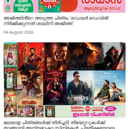
അജിത്തിൻ്റെ അടുത്ത ചിത്രം 'ഡെയർ ഡെവിൽ'
നിർമ്മിക്കുന്നത് ശാലിനി അജിത്ത്
04 August 2026
മലയാള ചിത്രങ്ങൾക്ക് തിരിച്ചടി; തിയേറ്ററുകൾക്ക്
താങ്ങായി അന്യഭാഷാ സിനിമകൾ, പ്രതീക്ഷയോടെ