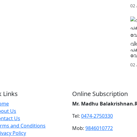
02
വി
പക
വേ
02
 Links
Online Subscription
ome
Mr. Madhu Balakrishnan.
bout Us
Tel:
0474-2750330
ntact Us
rms and Conditions
Mob:
9846010772
ivacy Policy