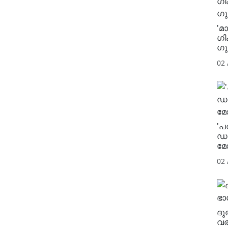
'മ
ഗി
​ഗ
02
'പ
ഡൽ
മേ
02
ദു
വര