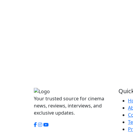
Quick
Your trusted source for cinema
H
news, reviews, interviews, and
A
exclusive updates.
Co
Te
Pr