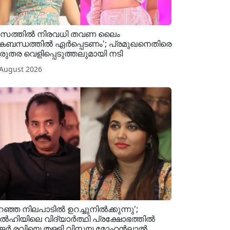
ാസത്തിൽ നിരവധി തവണ ലൈം​
കബന്ധത്തിൽ ഏർപ്പെടണം'; പ്രമുഖനെതിരെ
ുരുതര വെളിപ്പെടുത്തലുമായി നടി
 August 2026
റഞ്ഞ നിലപാടിൽ ഉറച്ചുനിൽക്കുന്നു';
ഹിയിലെ വിദ്യാർത്ഥി പ്രക്ഷോഭത്തിൽ
ജർ രവിയെ തള്ളി വിസ്മയ മോഹൻലാൽ