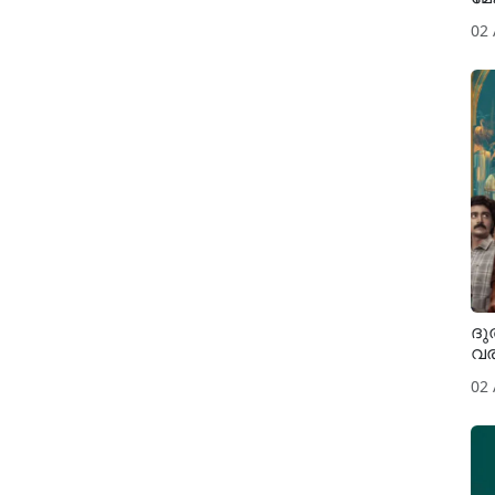
02
ദു
വര
02