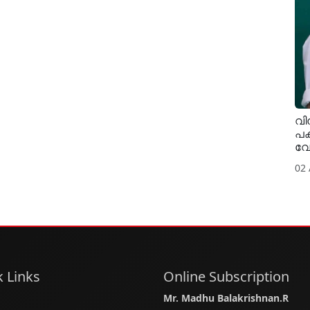
വി
പക
വേ
02
 Links
Online Subscription
Mr. Madhu Balakrishnan.R