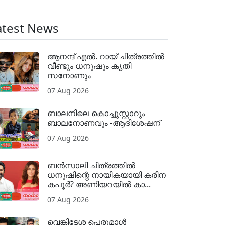
atest News
ആനന്ദ് എൽ. റായ് ചിത്രത്തിൽ
വീണ്ടും ധനുഷും കൃതി
സനോണും
07 Aug 2026
ബാലനിലെ കൊച്ചുസ്റ്റാറും
ബാലനോണവും -ആദിശേഷന്
07 Aug 2026
ബൻസാലി ചിത്രത്തിൽ
ധനുഷിന്റെ നായികയായി കരീന
കപൂർ? അണിയറയിൽ കാ...
07 Aug 2026
വെങ്കിടേശ പെരുമാൾ