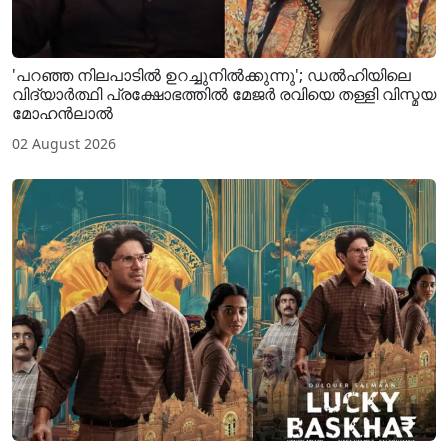
'പറഞ്ഞ നിലപാടിൽ ഉറച്ചുനിൽക്കുന്നു'; ഡൽഹിയിലെ
വിദ്യാർത്ഥി പ്രക്ഷോഭത്തിൽ മേജർ രവിയെ തള്ളി വിസ്മയ
മോഹൻലാൽ
02 August 2026