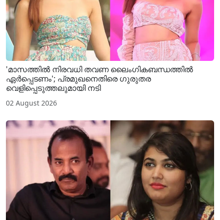
'മാസത്തിൽ നിരവധി തവണ ലൈം​ഗികബന്ധത്തിൽ
ഏർപ്പെടണം'; പ്രമുഖനെതിരെ ​ഗുരുതര
വെളിപ്പെടുത്തലുമായി നടി
02 August 2026