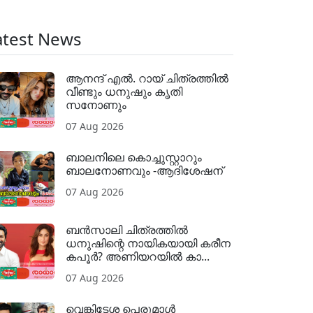
atest News
ആനന്ദ് എൽ. റായ് ചിത്രത്തിൽ
വീണ്ടും ധനുഷും കൃതി
സനോണും
07 Aug 2026
ബാലനിലെ കൊച്ചുസ്റ്റാറും
ബാലനോണവും -ആദിശേഷന്
07 Aug 2026
ബൻസാലി ചിത്രത്തിൽ
ധനുഷിന്റെ നായികയായി കരീന
കപൂർ? അണിയറയിൽ കാ...
07 Aug 2026
വെങ്കിടേശ പെരുമാൾ