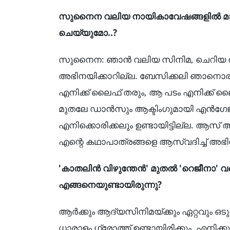
സുനൈന വലിയ നായികാവേഷങ്ങളിൽ മാത
ചെയ്യുമോ..?
സുനൈന: ഞാൻ വലിയ സിനിമ, ചെറിയ സി
അഭിനയിക്കാറില്ല. ബേസിക്കലി ഞാനൊരു 
എനിക്ക് ലൈഫ് തരും, ആ പടം എനിക്ക് ലൈഫ
മുതലേ ഡാൻസും ആക്ടിംഗുമായി എൻഗേജ്
എനിക്കൊരിക്കലും ഉണ്ടായിട്ടില്ല. ആ
എന്റെ കഥാപാത്രങ്ങളെ ആസ്വദിച്ച് അഭിനയ
'കാതലിൻ വിഴുന്തേൻ' മുതൽ 'റെജീനാ
എങ്ങനെയുണ്ടായിരുന്നു?
ആർക്കും ആദ്യസിനിമയ്ക്കും ഏറ്റവും ഒട
ധാരാളം ഗ്രോത്ത് ഉണ്ടായിരിക്കും. എനിക്ക