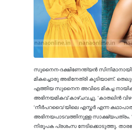
സുനൈന-ദക്ഷിണേന്ത്യൻ സിനിമാനായിക
മികച്ചൊരു അഭിനേത്രി കൂടിയാണ്. തെലു
എത്തിയ സുനൈന അവിടെ മികച്ച നായികാക
അഭിനയമികവ് കാഴ്ചവച്ചു. 'കാതലിൻ വിഴ
'നീർപറവൈ'യിലെ എസ്തർ എന്ന കഥാപാത
അഭിനയപാടവത്തിനുള്ള സാക്ഷ്യപത്രം
നിരൂപക പ്രശംസ നേടിക്കൊടുത്തു. താ