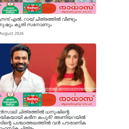
ന്ദ് എൽ. റായ് ചിത്രത്തിൽ വീണ്ടും
നുഷും കൃതി സനോണും
 August 2026
സാലി ചിത്രത്തിൽ ധനുഷിന്റെ
യികയായി കരീന കപൂർ? അണിയറയിൽ
ടിന്റെ പശ്ചാത്തലത്തിൽ വൻ പൗരാണിക
ഹസിക ചിത്രം