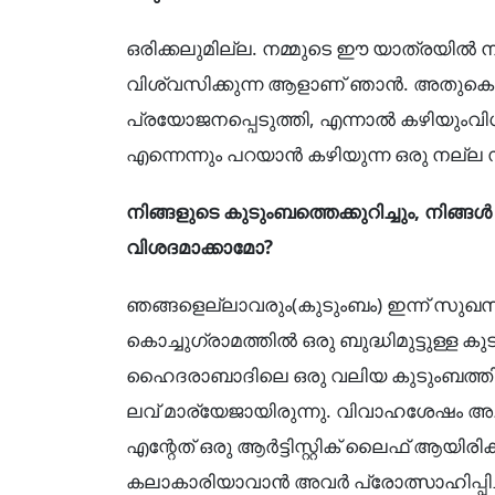
ഒരിക്കലുമില്ല. നമ്മുടെ ഈ യാത്രയിൽ നമുക്ക
വിശ്വസിക്കുന്ന ആളാണ് ഞാൻ. അതുകൊണ്ട
പ്രയോജനപ്പെടുത്തി, എന്നാൽ കഴിയുംവിധ
എന്നെന്നും പറയാൻ കഴിയുന്ന ഒരു നല്ല സി
നിങ്ങളുടെ കുടുംബത്തെക്കുറിച്ചും, നിങ്
വിശദമാക്കാമോ?
ഞങ്ങളെല്ലാവരും(കുടുംബം) ഇന്ന് സുഖസൗ
കൊച്ചുഗ്രാമത്തിൽ ഒരു ബുദ്ധിമുട്ടുള്ള 
ഹൈദരാബാദിലെ ഒരു വലിയ കുടുംബത്തിൽ ജ
ലവ് മാര്യേജായിരുന്നു. വിവാഹശേഷം അച്
എന്റേത് ഒരു ആർട്ടിസ്റ്റിക് ലൈഫ് ആയിരി
കലാകാരിയാവാൻ അവർ പ്രോത്സാഹിപ്പി