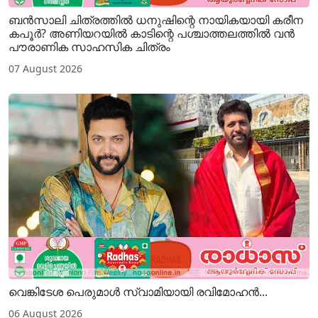
ബൻസാലി ചിത്രത്തിൽ ധനുഷിന്റെ നായികയായി കരീന
കപൂർ? അണിയറയിൽ കാടിന്റെ പശ്ചാത്തലത്തിൽ വൻ
പൗരാണിക സാഹസിക ചിത്രം
07 August 2026
വെങ്കിടേശ പെരുമാൾ സ്വാമിയായി രവിമോഹൻ...
06 August 2026