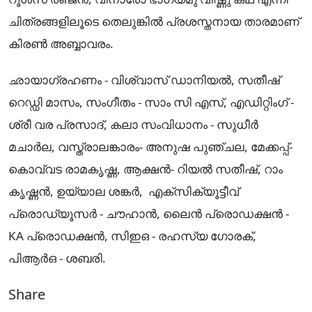
ചിത്രങ്ങളിലൂടെ തെലുങ്കിൽ പ്രശസ്തനായ താരമാണ്
കിരൺ അബ്ബാവരം.
ഛായാഗ്രഹണം - വിശ്വാസ് ഡാനിയൽ, സതീഷ്
റെഡ്ഡി മാസം, സംഗീതം - സാം സി എസ്, എഡിറ്റിംഗ് -
ശ്രീ വര പ്രസാദ്, കലാ സംവിധാനം - സുധീർ
മചാർല, വസ്ത്രാലങ്കാരം- അനുഷ പുഞ്ചല, മേക്കപ്പ്-
കൊവ്വട രാമകൃഷ്ണ, ആക്ഷൻ- റിയൽ സതീഷ്, റാം
കൃഷ്ണൻ, ഉയ്യാല ശങ്കർ, എക്സിക്യൂട്ടീവ്
പ്രൊഡ്യൂസർ - ചൗഹാൻ, ലൈൻ പ്രൊഡക്ഷൻ -
KA പ്രൊഡക്ഷൻ, സിഇഒ - രഹസ്യ ഗോരക്,
പിആർഒ - ശബരി.
Share