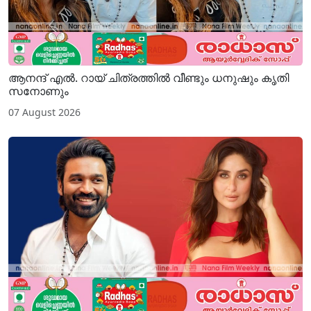
ആനന്ദ് എൽ. റായ് ചിത്രത്തിൽ വീണ്ടും ധനുഷും കൃതി
സനോണും
07 August 2026