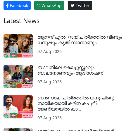
Facebook
WhatsApp
Twitter
Latest News
ആനന്ദ് എൽ. റായ് ചിത്രത്തിൽ വീണ്ടും
ധനുഷും കൃതി സനോണും
07 Aug 2026
ബാലനിലെ കൊച്ചുസ്റ്റാറും
ബാലനോണവും -ആദിശേഷന്
07 Aug 2026
ബൻസാലി ചിത്രത്തിൽ ധനുഷിന്റെ
നായികയായി കരീന കപൂർ?
അണിയറയിൽ കാ...
07 Aug 2026
വെങ്കിടേശ പെരുമാൾ സ്വാമിയായി