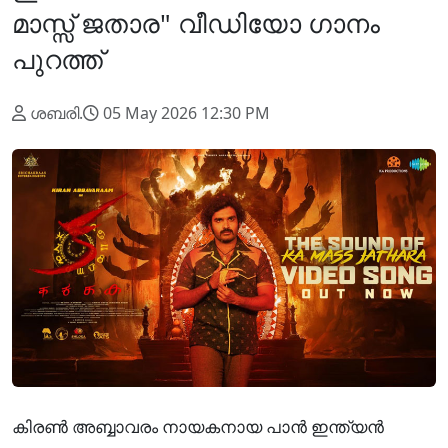
മാസ്സ് ജതാര" വീഡിയോ ഗാനം
പുറത്ത്
ശബരി.
05 May 2026 12:30 PM
കിരൺ അബ്ബാവരം നായകനായ പാൻ ഇന്ത്യൻ