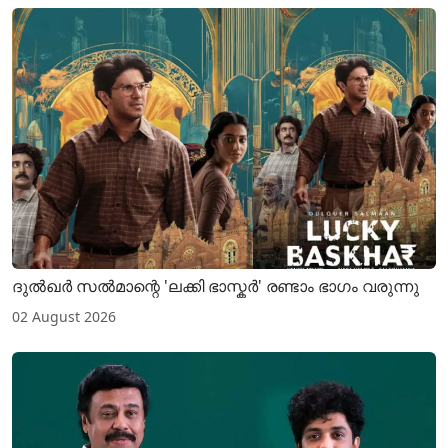
ദുൽഖർ സൽമാന്റെ 'ലക്കി ഭാസ്കർ' രണ്ടാം ഭാഗം വരുന്നു
02 August 2026