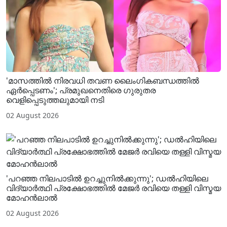
'മാസത്തിൽ നിരവധി തവണ ലൈം​ഗികബന്ധത്തിൽ
ഏർപ്പെടണം'; പ്രമുഖനെതിരെ ​ഗുരുതര
വെളിപ്പെടുത്തലുമായി നടി
02 August 2026
'പറഞ്ഞ നിലപാടിൽ ഉറച്ചുനിൽക്കുന്നു'; ഡൽഹിയിലെ
വിദ്യാർത്ഥി പ്രക്ഷോഭത്തിൽ മേജർ രവിയെ തള്ളി വിസ്മയ
മോഹൻലാൽ
02 August 2026