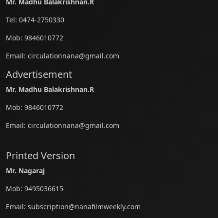
Mr. Madhu Balakrishnan.R
Tel:
0474-2750330
Mob:
9846010772
Email:
circulationnana@gmail.com
Advertisement
Mr. Madhu Balakrishnan.R
Mob:
9846010772
Email:
circulationnana@gmail.com
Printed Version
Mr. Nagaraj
Mob:
9495036615
Email:
subscription@nanafilmweekly.com