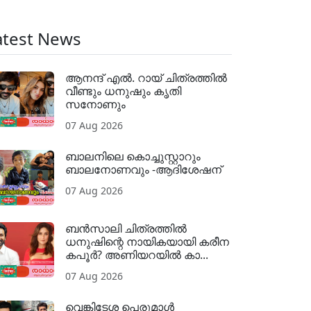
atest News
ആനന്ദ് എൽ. റായ് ചിത്രത്തിൽ
വീണ്ടും ധനുഷും കൃതി
സനോണും
07 Aug 2026
ബാലനിലെ കൊച്ചുസ്റ്റാറും
ബാലനോണവും -ആദിശേഷന്
07 Aug 2026
ബൻസാലി ചിത്രത്തിൽ
ധനുഷിന്റെ നായികയായി കരീന
കപൂർ? അണിയറയിൽ കാ...
07 Aug 2026
വെങ്കിടേശ പെരുമാൾ