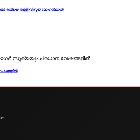
ൽ മേജർ രവിയെ തള്ളി വിസ്മയ മോഹൻലാൽ
വേഷങ്ങളിൽ
tes.