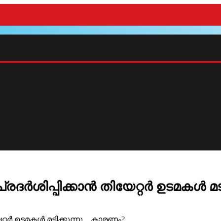
ർശിപ്പിക്കാൻ തിയേറ്റർ ഉടമകൾ മടി