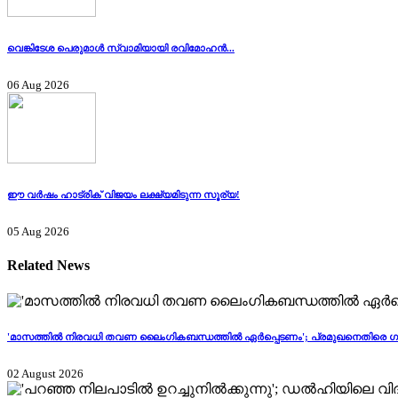
വെങ്കിടേശ പെരുമാൾ സ്വാമിയായി രവിമോഹൻ...
06 Aug 2026
ഈ വർഷം ഹാട്രിക് വിജയം ലക്ഷ്യമിടുന്ന സൂര്യ!
05 Aug 2026
Related News
'മാസത്തിൽ നിരവധി തവണ ലൈം​ഗികബന്ധത്തിൽ ഏർപ്പെടണം'; പ്രമുഖനെതിരെ ​ഗുര
02 August 2026