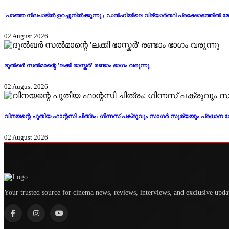
'പറഞ്ഞ നിലപാടിൽ ഉറച്ചുനിൽക്കുന്നു'; ഡൽഹിയിലെ വിദ്യാർത്ഥി പ്രക്ഷോഭത്തി
02 August 2026
ദുൽഖർ സൽമാന്റെ 'ലക്കി ഭാസ്കർ' രണ്ടാം ഭാഗം വരുന്നു
02 August 2026
വിനയന്റെ പുതിയ ഫാന്റസി ചിത്രം: ഗിന്നസ് പക്രുവും സാഗർ സൂര്യയും പ്രധാന 
02 August 2026
Your trusted source for cinema news, reviews, interviews, and exclusive upda