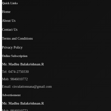
Quick Links
Home
About Us
Contact Us
Terms and Conditions
Privacy Policy
Online Subscription
Mr. Madhu Balakrishnan.R
Tel:
0474-2750330
Mob:
9846010772
Email:
circulationnana@gmail.com
Advertisement
Mr. Madhu Balakrishnan.R
Mob:
9846010772