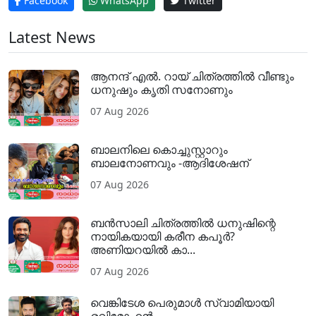
Facebook
WhatsApp
Twitter
Latest News
ആനന്ദ് എൽ. റായ് ചിത്രത്തിൽ വീണ്ടും
ധനുഷും കൃതി സനോണും
07 Aug 2026
ബാലനിലെ കൊച്ചുസ്റ്റാറും
ബാലനോണവും -ആദിശേഷന്
07 Aug 2026
ബൻസാലി ചിത്രത്തിൽ ധനുഷിന്റെ
നായികയായി കരീന കപൂർ?
അണിയറയിൽ കാ...
07 Aug 2026
വെങ്കിടേശ പെരുമാൾ സ്വാമിയായി
രവിമോഹൻ...