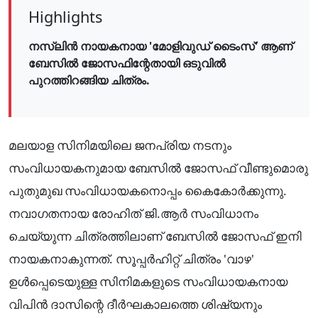
Highlights
​നസ്ലിൻ നായകനായ 'മോളിവുഡ് ടൈംസ്' ആണ്
ബേസിൽ ജോസഫിന്റേതായി ഒടുവിൽ
പുറത്തിറങ്ങിയ ചിത്രം.
മലയാള സിനിമയിലെ ജനപ്രിയ നടനും
സംവിധായകനുമായ ബേസിൽ ജോസഫ് വീണ്ടുമൊരു
പുതുമുഖ സംവിധായകനൊപ്പം കൈകോർക്കുന്നു.
നവാഗതനായ രോഹിത് ജി.ആർ സംവിധാനം
ചെയ്യുന്ന ചിത്രത്തിലാണ് ബേസിൽ ജോസഫ് ഇനി
നായകനാകുന്നത്. സൂപ്പർഹിറ്റ് ചിത്രം 'വാഴ'
ഉൾപ്പെടെയുള്ള സിനിമകളുടെ സംവിധായകനായ
വിപിൻ ദാസിന്റെ ദീർഘകാലത്തെ ശിഷ്യനും