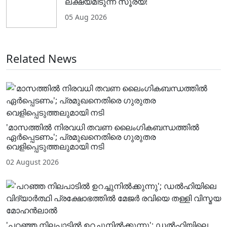
ലക്ഷ്യമിടുന്ന സൂര്യ!
05 Aug 2026
Related News
'മാസത്തിൽ നിരവധി തവണ ലൈം​ഗികബന്ധത്തിൽ
ഏർപ്പെടണം'; പ്രമുഖനെതിരെ ​ഗുരുതര
വെളിപ്പെടുത്തലുമായി നടി
02 August 2026
'പറഞ്ഞ നിലപാടിൽ ഉറച്ചുനിൽക്കുന്നു'; ഡൽഹിയിലെ