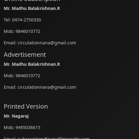
Mr. Madhu Balakrishnan.R
Tel:
0474-2750330
Mob:
9846010772
Email:
circulationnana@gmail.com
Advertisement
Mr. Madhu Balakrishnan.R
Mob:
9846010772
Email:
circulationnana@gmail.com
Printed Version
Mr. Nagaraj
Mob:
9495036615
Email:
subscription@nanafilmweekly.com