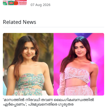
07 Aug 2026
Related News
'മാസത്തിൽ നിരവധി തവണ ലൈം​ഗികബന്ധത്തിൽ
ഏർപ്പെടണം'; പ്രമുഖനെതിരെ ​ഗുരുതര