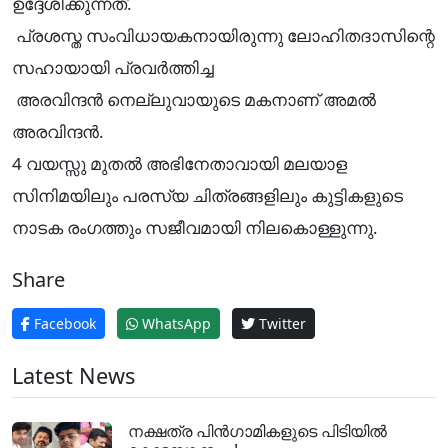
ഉദ്ദേശിക്കുന്നത്.
പ്രശസ്ത സംവിധായകനായിരുന്നു ലോഹിതദാസിന്റെ
സഹായായി പ്രവർത്തിച്ച
അരവിന്ദൻ നെല്ലുവായുടെ മകനാണ് അമൽ
അരവിന്ദൻ.
4 വയസ്സു മുതൽ അഭിനേതാവായി മലയാള
സിനിമയിലും പരസ്യ ചിത്രങ്ങളിലും കുട്ടികളുടെ
നാടക രംഗത്തും സജീവമായി നിലകൊള്ളുന്നു.
Share
Facebook
WhatsApp
Twitter
Latest News
നക്ഷത്ര പിൻഗാമികളുടെ പിടിയിൽ