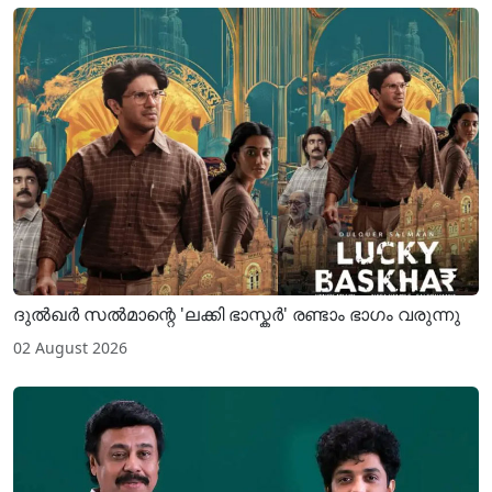
ദുൽഖർ സൽമാന്റെ 'ലക്കി ഭാസ്കർ' രണ്ടാം ഭാഗം വരുന്നു
02 August 2026