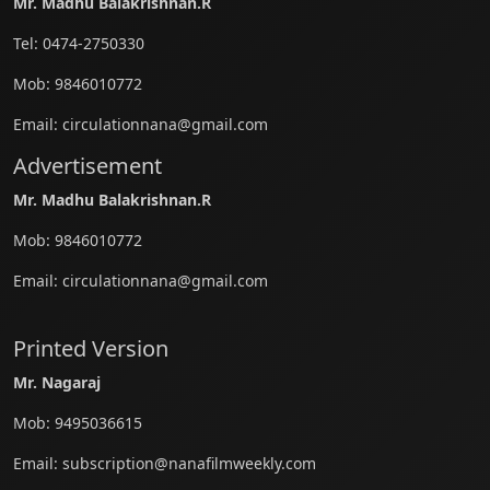
Mr. Madhu Balakrishnan.R
Tel:
0474-2750330
Mob:
9846010772
Email:
circulationnana@gmail.com
Advertisement
Mr. Madhu Balakrishnan.R
Mob:
9846010772
Email:
circulationnana@gmail.com
Printed Version
Mr. Nagaraj
Mob:
9495036615
Email:
subscription@nanafilmweekly.com