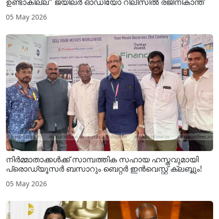
ഉണ്ടാകില്ല" ജയിലർ ഓഡിയോ റിലീസിൽ രജിനികാന്ത്
05 May 2026
നിർമ്മാതാക്കൾക്ക് സാമ്പത്തിക സഹായ ഹസ്തവുമായി
പ്രൊഡ്യൂസർ ബസാറും ബെറ്റർ ഇൻവെസ്റ്റ് ക്ലബ്ബും!
05 May 2026