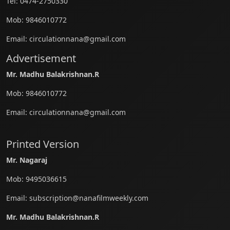
Tel:
0474-2750330
Mob:
9846010772
Email:
circulationnana@gmail.com
Advertisement
Mr. Madhu Balakrishnan.R
Mob:
9846010772
Email:
circulationnana@gmail.com
Printed Version
Mr. Nagaraj
Mob:
9495036615
Email:
subscription@nanafilmweekly.com
Mr. Madhu Balakrishnan.R