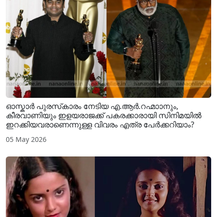
ഓസ്കാർ പുരസ്‌കാരം നേടിയ എ.ആർ.റഹ്മാാനും,
കീരവാണിയും ഇളയരാജക്ക് പകരക്കാരായി സിനിമയിൽ
ഇറക്കിയവരാണെന്നുള്ള വിവരം എത്ര പേർക്കറിയാം?
05 May 2026