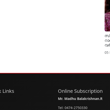
സ്
റാ
വ
05
 Links
Online Subscription
Mr. Madhu Balakrishnan.R
Tel:
0474-2750330