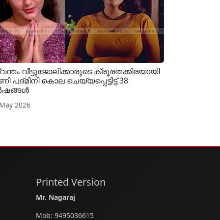
വന്തം വീട്ടുജോലിക്കാരുടെ ക്രൂരതക്കിരയായി
ണി പദ്മിനി കൊല ചെയ്യപ്പെട്ടിട്ട് 38
ർഷങ്ങൾ
 May 2026
Printed Version
Mr. Nagaraj
Mob:
9495036615