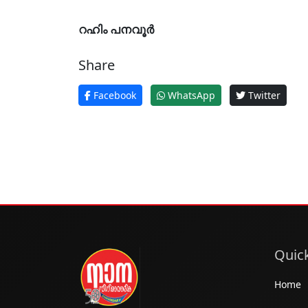
റഹിം പനവൂർ
Share
Facebook
WhatsApp
Twitter
Quick
Home