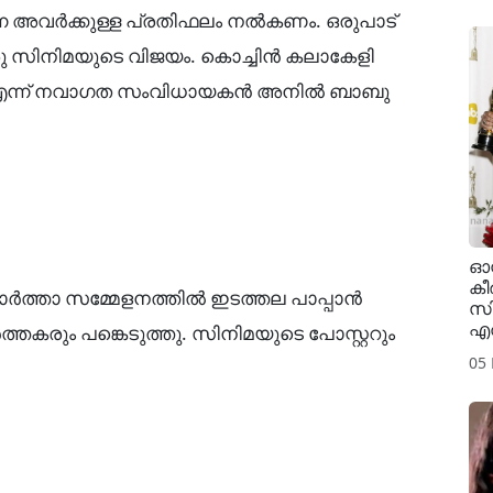
െ അവർക്കുള്ള പ്രതിഫലം നൽകണം. ഒരുപാട്
ഒരു സിനിമയുടെ വിജയം. കൊച്ചിൻ കലാകേളി
ടാകും".എന്ന് നവാഗത സംവിധായകൻ അനിൽ ബാബു
ഓസ
കീ
വാർത്താ സമ്മേളനത്തിൽ ഇടത്തല പാപ്പാൻ
സി
എത
കരും പങ്കെടുത്തു. സിനിമയുടെ പോസ്റ്ററും
05