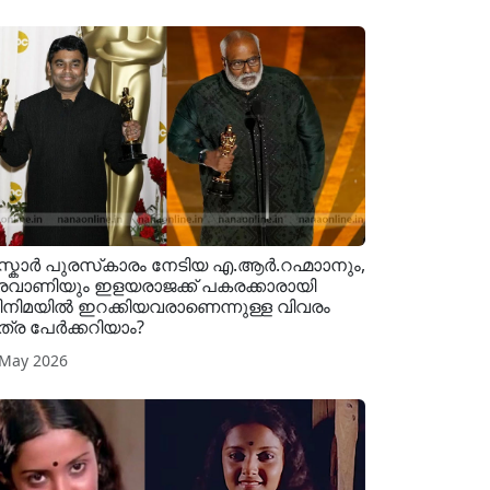
്കാർ പുരസ്‌കാരം നേടിയ എ.ആർ.റഹ്മാാനും,
രവാണിയും ഇളയരാജക്ക് പകരക്കാരായി
നിമയിൽ ഇറക്കിയവരാണെന്നുള്ള വിവരം
്ര പേർക്കറിയാം?
 May 2026