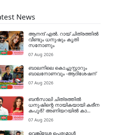
atest News
ആനന്ദ് എൽ. റായ് ചിത്രത്തിൽ
വീണ്ടും ധനുഷും കൃതി
സനോണും
07 Aug 2026
ബാലനിലെ കൊച്ചുസ്റ്റാറും
ബാലനോണവും -ആദിശേഷന്
07 Aug 2026
ബൻസാലി ചിത്രത്തിൽ
ധനുഷിന്റെ നായികയായി കരീന
കപൂർ? അണിയറയിൽ കാ...
07 Aug 2026
വെങ്കിടേശ പെരുമാൾ