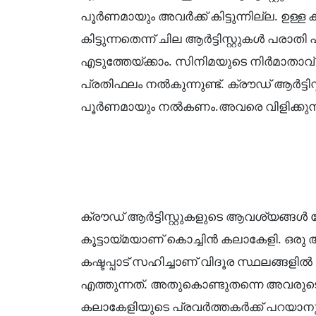
പൂർണമായും അവർക്ക് കിട്ടുന്നില്ല. ഉള
കിട്ടുന്നതെന്ന് ചില ആർട്ടിസ്റ്റുകൾ പരാതി
എടുത്തേയ്ക്കാം. സിനിമയുടെ നിർമാതാവ് എല
പ്രതിഫലം നൽകുന്നുണ്ട്. ക്രൗഡ് ആർട്ടിസ
പൂർണമായും നൽകണം.അവരെ വിളിക്കു
ക്രൗഡ് ആർട്ടിസ്റ്റുകളുടെ ആവശ്യങ്ങൾ 
കൂട്ടായ്മയാണ് കൊച്ചിൻ കലാകേളി. ഒരു 
കഷ്ടപ്പാട് സഹിച്ചാണ് വിദൂര സ്ഥലങ്ങളി
എത്തുന്നത്. അതുകൊണ്ടുതന്നെ അവരുടെ
കലാകേളിയുടെ പ്രവർത്തകർക്ക് പറയാനുള്ളത