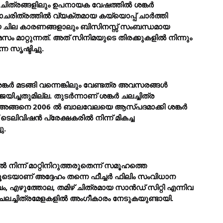
റ് ചിത്രങ്ങളിലും ഉപനായക വേഷത്തില്
 ശങ്കര്
മാചരിത്രത്തില്
 വ്യക്തമായ കയ്യൊപ്പ് ചാര്
ത്തി 
യ ചില കാരണങ്ങളാലും ബിസിനസ്സ് സംബന്ധമായ 
മസം മാറ്റുന്നത്. അത് സിനിമയുടെ തിരക്കുകളില്
 നിന്നും 
സൃഷ്ടിച്ചു.
്കര്
 മടങ്ങി വന്നെങ്കിലും വേണ്ടത്ര അവസരങ്ങള്
ിജയിച്ചതുമില്ല. തുടര്
ന്നാണ് ശങ്കര്
 ചലച്ചിത്ര 
അങ്ങനെ 2006 ല്
 ബാലവേലയെ ആസ്പദമാക്കി ശങ്കര്
 ടെലിവിഷന്
 പ്രേക്ഷകരില്
 നിന്ന് മികച്ച 
ചു.
ല്
 നിന്ന് മാറ്റിനിറുത്തരുതെന്ന് സമൂഹത്തെ 
ൂടെയാണ് അദ്ദേഹം തന്നെ ഫീച്ചര്
 ഫിലിം സംവിധാന 
വം, എഴുത്തോല, തമിഴ് ചിത്രമായ സാന്
ഡ് സിറ്റി എന്നിവ 
ലച്ചിത്രമേളകളില്
 അംഗീകാരം നേടുകയുണ്ടായി.