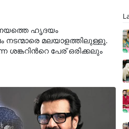
L
്രണയത്തെ ഹൃദയം
ം നടന്മാരെ മലയാളത്തിലുള്ളൂ.
്ന ശങ്കറിന്‍റെ പേര് ഒരിക്കലും