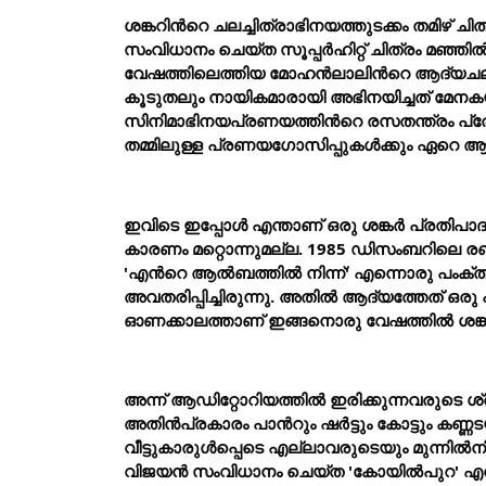
ശങ്കറിന്
റെ ചലച്ചിത്രാഭിനയത്തുടക്കം തമിഴ് 
സംവിധാനം ചെയ്ത സൂപ്പര്
ഹിറ്റ് ചിത്രം മഞ്ഞില
വേഷത്തിലെത്തിയ മോഹന്
ലാലിന്
റെ ആദ്യചലച്
കൂടുതലും നായികമാരായി അഭിനയിച്ചത് മേനകയ
സിനിമാഭിനയപ്രണയത്തിന്
റെ രസതന്ത്രം പ്ര
തമ്മിലുള്ള പ്രണയഗോസിപ്പുകള്
ക്കും ഏറെ ആ
ഇവിടെ ഇപ്പോള്
 എന്താണ് ഒരു ശങ്കര്
 പ്രതിപാദ
കാരണം മറ്റൊന്നുമല്ല. 1985 ഡിസംബറിലെ രണ്ട
'എന്
റെ ആല്
ബത്തില്
 നിന്ന്' എന്നൊരു പംക്ത
അവതരിപ്പിച്ചിരുന്നു. അതില്
 ആദ്യത്തേത് ഒരു പ
ഓണക്കാലത്താണ് ഇങ്ങനൊരു വേഷത്തില്
 ശങ്
അന്ന് ആഡിറ്റോറിയത്തില്
 ഇരിക്കുന്നവരുടെ ശ്ര
അതിന്
പ്രകാരം പാന്
റും ഷര്
ട്ടും കോട്ടും കണ്
വീട്ടുകാരുള്
പ്പെടെ എല്ലാവരുടെയും മുന്നില്
ന
വിജയന്
 സംവിധാനം ചെയ്ത 'കോയില്
പുറ' എന