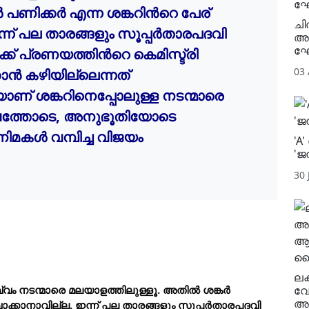
്
 പണിക്കര്
 എന്ന ശങ്കറിന്
റെ പേര് 
ചി
്ന് പല താരങ്ങളും സൂപ്പര്
താരപദവി 
അന
ഘ
ക്ക് പ്രണയത്തിന്
റെ കെമിസ്ട്രി 
03
ാന്
 കഴിയില്ലെന്നത് 
് ശങ്കറിനെപ്പോലുള്ള നടന്മാരെ 
വത്തോടെ, അനുഭൂതിയോടെ 
നിമകള്
 വമ്പിച്ച വിജയം 
'A
'ജ
30 
ലക
വേ
്വം നടന്മാരെ മലയാളത്തിലുള്ളൂ. അതില്
 ശങ്കര്
അ
വാക്കാനാവില്ല. ഇന്ന് പല താരങ്ങളും സൂപ്പര്
താരപദവി 