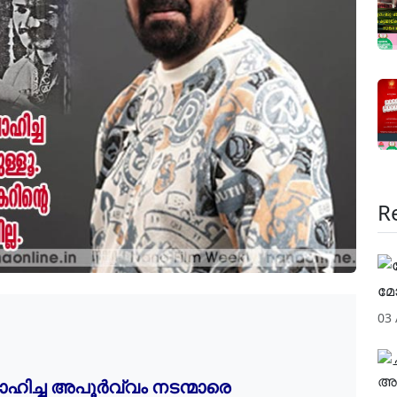
R
മോ
03
ിച്ച അപൂര്
വ്വം നടന്മാരെ 