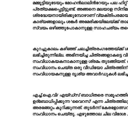
മമ്മൂട്ടിയുടേയും മോഹന്
ലാലിന്
റേയും പല ഹിറ്
പ്രത്യക്ഷപ്പെട്ടിട്ടുണ്ട്. അങ്ങനെ മലയാള സിനി
ശ്രദ്ധേയനായിരിക്കുമ്പോഴാണ് വ്യക്തിപരമാ
കാര്യങ്ങളാലും ശങ്കര്
 അമേരിക്കയിലേയ്ക്ക് താ
സ്വയം ഒഴിഞ്ഞുപോകാനുള്ള സാഹചര്യം തന്നെ 
കുറച്ചുകാലം കഴിഞ്ഞ് ചലച്ചിത്രരംഗത്തേയ്ക്ക് ശങ
ലഭിച്ചിരുന്നില്ല. അഭിനയിച്ച ചിത്രങ്ങളാകട്ടെ വ
സംവിധാകയകനാകാനുള്ള ശ്രമം തുടങ്ങിയത്. 
സംവിധാനം ചെയ്ത ഒരു വീഡിയോ ചിത്രത്തിന്
സംവിധായകനുള്ള ദൃശ്യ അവാര്
ഡുകള്
 ലഭിച്
എച്ച്.ഐ.വി/ എയ്ഡ്സ് ബാധിതരെ സമൂഹത്തി
ഉദ്ബോധിപ്പിക്കുന്ന 'വൈറസ്' എന്ന ചിത്രത്തില
അരങ്ങേറ്റം കുറിക്കുന്നത്. തുടര്
ന്ന് കേരളോത്സ
സംവിധാനം ചെയ്തു. എഴുത്തോല ചില വിദേശ ച