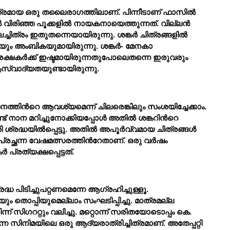
ചിത്രമായ ഒരു തലൈരാഗത്തിലാണ്. പിന്നീടാണ് ഫാസില്
്
 വിരിഞ്ഞ പൂക്കളില്
 നായകനായെത്തുന്നത്. വില്ലന്
ചിത്രം ഇതുതന്നെയായിരുന്നു. ശങ്കര്
 ചിത്രങ്ങളില്
ും അംബികയുമായിരുന്നു. ശങ്കര്
- മേനകാ 
േക്ഷകര്
ക്ക് ഇഷ്ടമായിരുന്നതുപോലെതന്നെ ഇരുവരും 
സ്വാദ്യതയുണ്ടായിരുന്നു.
നത്തിന്
റെ ആവശ്യമെന്ന് ചിലരെങ്കിലും സംശയിച്ചേക്കാം. 
് നാന മറിച്ചുനോക്കിയപ്പോള്
 അതില്
 ശങ്കറിന്
റെ 
ി ശ്രദ്ധയില്
പ്പെട്ടു. അതില്
 അപൂര്
വ്വമായ ചിത്രങ്ങള്
്രച്ഛന്ന വേഷമത്സരത്തിന്
റേതാണ്. ഒരു വര്
ഷം 
കര്
 പ്രത്യക്ഷപ്പെട്ടത്.
ദ്ധ പിടിച്ചുപറ്റണമെന്നേ ആഗ്രഹിച്ചുള്ളൂ. 
ണടയും തൊപ്പിയുമെല്ലാം സംഘടിപ്പിച്ചു. മാത്രമല്ല 
ിന്ന് സിഗററ്റും വലിച്ചു. മറ്റൊന്ന് സരിതയോടൊപ്പം കെ. 
്ന സിനിമയിലെ ഒരു ആദ്യരാത്രിച്ചിത്രമാണ്. അതേപ്പറ്റി 