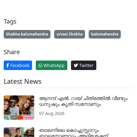
Tags
Shobha balumahendra
urvasi Shobha
balumahendra
Share
Facebook
WhatsApp
Twitter
Latest News
ആനന്ദ് എൽ. റായ് ചിത്രത്തിൽ വീണ്ടും
ധനുഷും കൃതി സനോണും
07 Aug 2026
ബാലനിലെ കൊച്ചുസ്റ്റാറും
ബാലനോണവും -ആദിശേഷന്