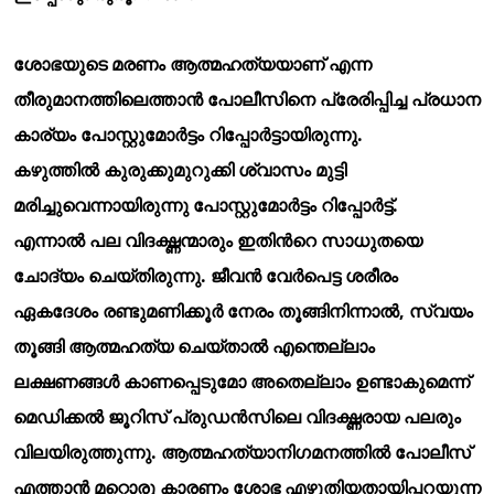
ശോഭയുടെ മരണം ആത്മഹത്യയാണ് എന്ന
തീരുമാനത്തിലെത്താന്
പോലീസിനെ പ്രേരിപ്പിച്ച പ്രധാന
കാര്യം പോസ്റ്റുമോര്
ട്ടം റിപ്പോര്
ട്ടായിരുന്നു.
കഴുത്തില്
കുരുക്കുമുറുക്കി ശ്വാസം മുട്ടി
മരിച്ചുവെന്നായിരുന്നു പോസ്റ്റുമോര്
ട്ടം റിപ്പോര്
ട്ട്.
എന്നാല്
പല വിദഗ്ദ്ധന്മാരും ഇതിന്
റെ സാധുതയെ
ചോദ്യം ചെയ്തിരുന്നു. ജീവന്
വേര്
പെട്ട ശരീരം
ഏകദേശം രണ്ടുമണിക്കൂര്
നേരം തൂങ്ങിനിന്നാല്
, സ്വയം
തൂങ്ങി ആത്മഹത്യ ചെയ്താല്
എന്തെല്ലാം
ലക്ഷണങ്ങള്
കാണപ്പെടുമോ അതെല്ലാം ഉണ്ടാകുമെന്ന്
മെഡിക്കല്
ജൂറിസ് പ്രുഡന്
സിലെ വിദഗ്ദ്ധരായ പലരും
വിലയിരുത്തുന്നു. ആത്മഹത്യാനിഗമനത്തില്
പോലീസ്
എത്താന്
മറ്റൊരു കാരണം ശോഭ എഴുതിയതായിപ്പറയുന്ന