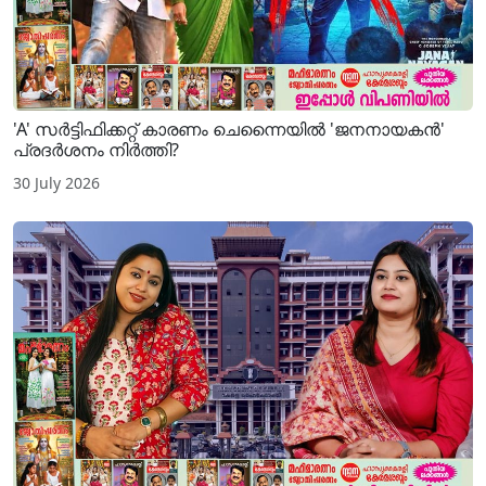
'A' സർട്ടിഫിക്കറ്റ് കാരണം ചെന്നൈയിൽ 'ജനനായകൻ'
പ്രദർശനം നിർത്തി?
30 July 2026