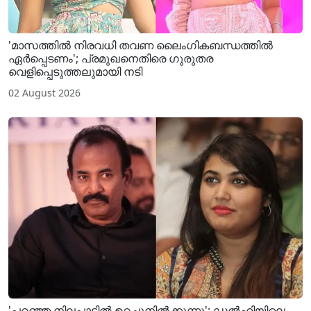
'മാസത്തിൽ നിരവധി തവണ ലൈം​ഗികബന്ധത്തിൽ
ഏർപ്പെടണം'; പ്രമുഖനെതിരെ ​ഗുരുതര
വെളിപ്പെടുത്തലുമായി നടി
02 August 2026
'പറഞ്ഞ നിലപാടിൽ ഉറച്ചുനിൽക്കുന്നു'; ഡൽഹിയിലെ