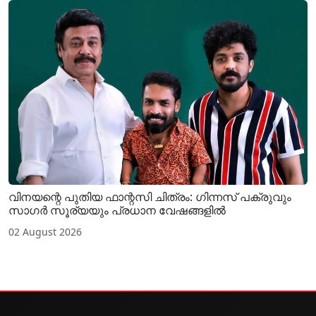
വിനയന്റെ പുതിയ ഫാന്റസി ചിത്രം: ഗിന്നസ് പക്രുവും
സാഗർ സൂര്യയും പ്രധാന വേഷങ്ങളിൽ
02 August 2026