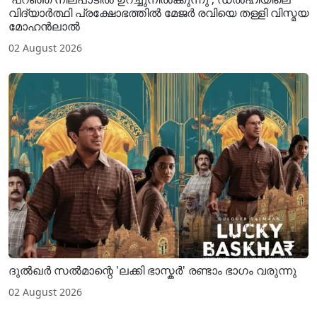
വിദ്യാർത്ഥി പ്രക്ഷോഭത്തിൽ മേജർ രവിയെ തള്ളി വിസ്മയ
മോഹൻലാൽ
02 August 2026
ദുൽഖർ സൽമാന്റെ 'ലക്കി ഭാസ്കർ' രണ്ടാം ഭാഗം വരുന്നു
02 August 2026