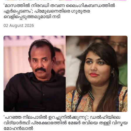
'മാസത്തിൽ നിരവധി തവണ ലൈം​ഗികബന്ധത്തിൽ
ഏർപ്പെടണം'; പ്രമുഖനെതിരെ ​ഗുരുതര
വെളിപ്പെടുത്തലുമായി നടി
02 August 2026
'പറഞ്ഞ നിലപാടിൽ ഉറച്ചുനിൽക്കുന്നു'; ഡൽഹിയിലെ
വിദ്യാർത്ഥി പ്രക്ഷോഭത്തിൽ മേജർ രവിയെ തള്ളി വിസ്മയ
മോഹൻലാൽ