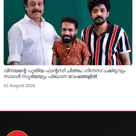
വിനയന്റെ പുതിയ ഫാന്റസി ചിത്രം: ഗിന്നസ് പക്രുവും
സാഗർ സൂര്യയും പ്രധാന വേഷങ്ങളിൽ
02 August 2026