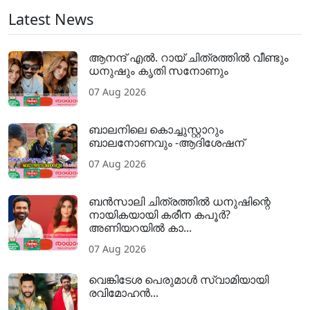
Latest News
ആനന്ദ് എൽ. റായ് ചിത്രത്തിൽ വീണ്ടും
ധനുഷും കൃതി സനോണും
07 Aug 2026
ബാലനിലെ കൊച്ചുസ്റ്റാറും
ബാലനോണവും -ആദിശേഷന്
07 Aug 2026
ബൻസാലി ചിത്രത്തിൽ ധനുഷിന്റെ
നായികയായി കരീന കപൂർ?
അണിയറയിൽ കാ...
07 Aug 2026
വെങ്കിടേശ പെരുമാൾ സ്വാമിയായി
രവിമോഹൻ...