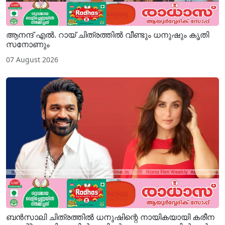
ആനന്ദ് എൽ. റായ് ചിത്രത്തിൽ വീണ്ടും ധനുഷും കൃതി
സനോണും
07 August 2026
ബൻസാലി ചിത്രത്തിൽ ധനുഷിന്റെ നായികയായി കരീന