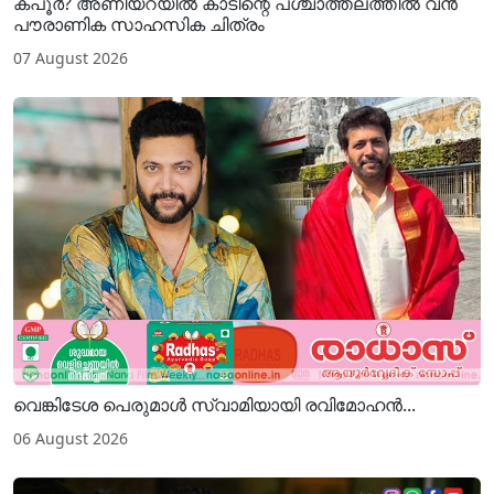
കപൂർ? അണിയറയിൽ കാടിന്റെ പശ്ചാത്തലത്തിൽ വൻ
പൗരാണിക സാഹസിക ചിത്രം
07 August 2026
വെങ്കിടേശ പെരുമാൾ സ്വാമിയായി രവിമോഹൻ...
06 August 2026