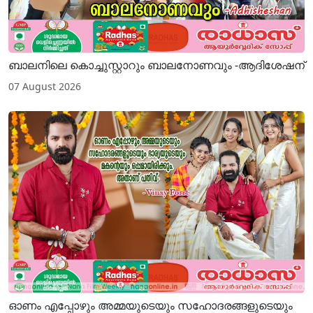
ബാലനിലെ കൊച്ചുസ്റ്റാറും ബാലനോണവും -ആദിശേഷന്
07 August 2026
ഓണം എപ്പോഴും അമ്മയുടെയും സഹോദരങ്ങളുടെയും