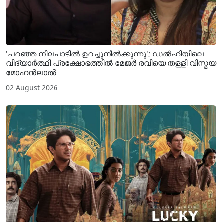
'പറഞ്ഞ നിലപാടിൽ ഉറച്ചുനിൽക്കുന്നു'; ഡൽഹിയിലെ
വിദ്യാർത്ഥി പ്രക്ഷോഭത്തിൽ മേജർ രവിയെ തള്ളി വിസ്മയ
മോഹൻലാൽ
02 August 2026