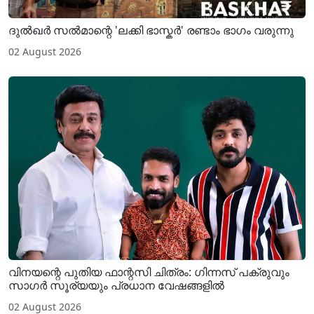
ദുൽഖർ സൽമാന്റെ 'ലക്കി ഭാസ്കർ' രണ്ടാം ഭാഗം വരുന്നു
02 August 2026
വിനയന്റെ പുതിയ ഫാന്റസി ചിത്രം: ഗിന്നസ് പക്രുവും
സാഗർ സൂര്യയും പ്രധാന വേഷങ്ങളിൽ
02 August 2026