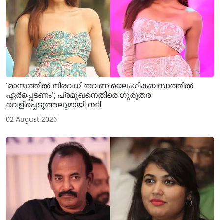
'മാസത്തിൽ നിരവധി തവണ ലൈം​ഗികബന്ധത്തിൽ
ഏർപ്പെടണം'; പ്രമുഖനെതിരെ ​ഗുരുതര
വെളിപ്പെടുത്തലുമായി നടി
02 August 2026