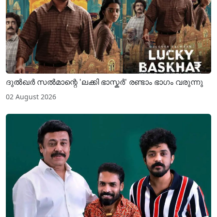
ദുൽഖർ സൽമാന്റെ 'ലക്കി ഭാസ്കർ' രണ്ടാം ഭാഗം വരുന്നു
02 August 2026