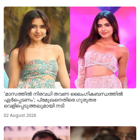
'മാസത്തിൽ നിരവധി തവണ ലൈം​ഗികബന്ധത്തിൽ
ഏർപ്പെടണം'; പ്രമുഖനെതിരെ ​ഗുരുതര
വെളിപ്പെടുത്തലുമായി നടി
02 August 2026