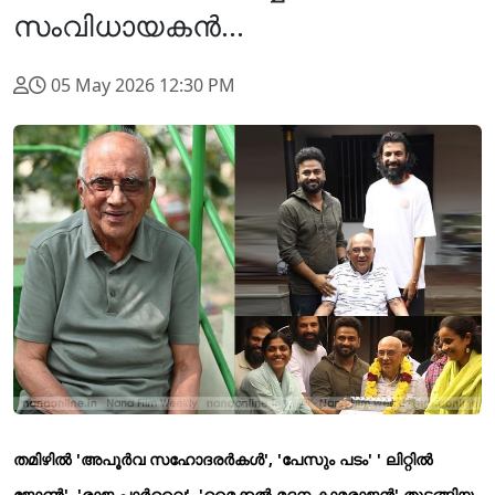
സംവിധായകൻ...
05 May 2026 12:30 PM
തമിഴിൽ 'അപൂർവ സഹോദരർകൾ', 'പേസും പടം' ' ലിറ്റിൽ
ജോൺ', 'രാജ പാർവൈ', 'മൈക്കൽ മദന കാമരാജൻ' തുടങ്ങിയ