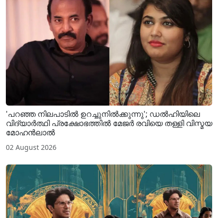
'പറഞ്ഞ നിലപാടിൽ ഉറച്ചുനിൽക്കുന്നു'; ഡൽഹിയിലെ
വിദ്യാർത്ഥി പ്രക്ഷോഭത്തിൽ മേജർ രവിയെ തള്ളി വിസ്മയ
മോഹൻലാൽ
02 August 2026